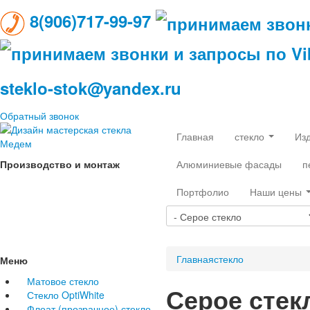
8(906)717-99-97
steklo-stok@yandex.ru
Обратный звонок
Главная
стекло
Из
Производство и монтаж
Алюминиевые фасады
п
Портфолио
Наши цены
Главная
стекло
Меню
Матовое стекло
Серое стек
Стекло OptiWhite
Флоат (прозрачное) стекло