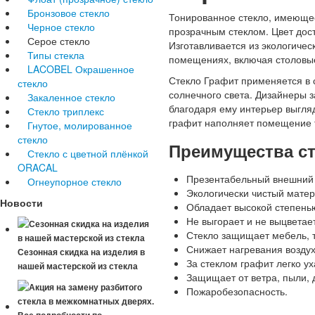
Бронзовое стекло
Тонированное стекло, имеющее
Черное стекло
прозрачным стеклом. Цвет дос
Серое стекло
Изготавливается из экологичес
Типы стекла
помещениях, включая столовые
LACOBEL Окрашенное
Стекло Графит применяется в 
стекло
солнечного света. Дизайнеры з
Закаленное стекло
благодаря ему интерьер выгля
Стекло триплекс
графит наполняет помещение 
Гнутое, молированное
стекло
Преимущества ст
Стекло с цветной плёнкой
ORACAL
Презентабельный внешний 
Огнеупорное стекло
Экологически чистый мате
Новости
Обладает высокой степень
Не выгорает и не выцветае
Стекло защищает мебель, т
Снижает нагревания воздух
Сезонная скидка на изделия в
За стеклом графит легко ух
нашей мастерской из стекла
Защищает от ветра, пыли, 
Пожаробезопасность.